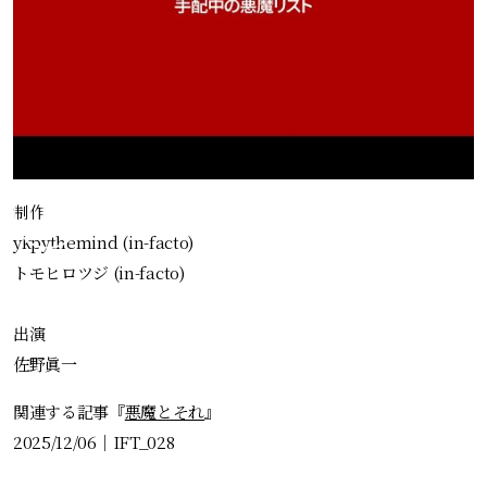
制作
ykpythemind (in-facto)
トモヒロツジ (in-facto)
出演
佐野眞一
関連する記事『
悪魔とそれ
』
2025/12/06
｜
IFT_028