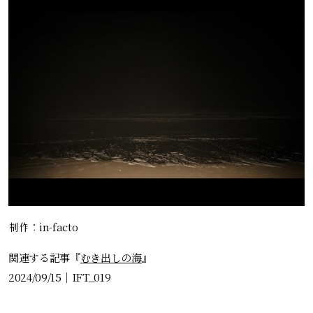
制作：in-facto
関連する記事『
むき出しの海
』
2024/09/15
｜
IFT_019