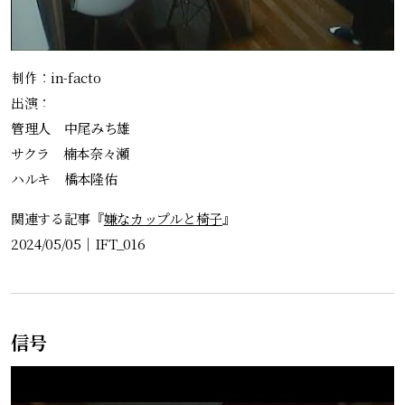
制作：in-facto
出演：
管理人 中尾みち雄
サクラ 楠本奈々瀬
ハルキ 橋本隆佑
関連する記事『
嫌なカップルと椅子
』
2024/05/05
｜
IFT_016
信号