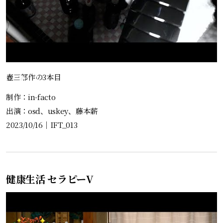
壺三部作の3本目
制作：in-facto
出演：osd、uskey、藤本薪
2023/10/16
｜
IFT_013
健康生活 セラピーV