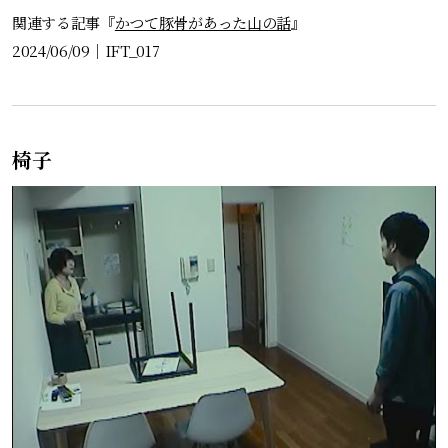
関連する記事『
かつて豚骨があった山の話
』
2024/06/09
｜
IFT_017
椅子