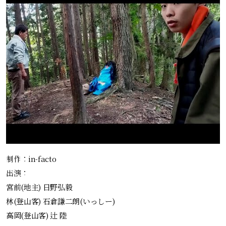
制作：in-facto
出演：
宮前(地主) 日野弘毅
林(登山客) 石倉謙二朗(いっしー)
高岡(登山客) 辻 陸