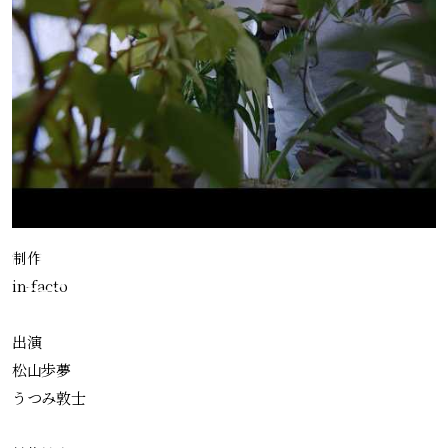
制作
in-facto
出演
松山歩夢
うつみ敦士