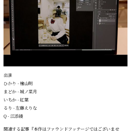
出演:
ひかり - 檜山明
まどか - 城ノ菜月
いちか - 紅葉
るり - 左藤えりな
Q - 江添綾
関連する記事『
本作はファウンドフッテージではございませ