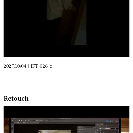
2025/10/04
｜
IFT_026_c
Retouch