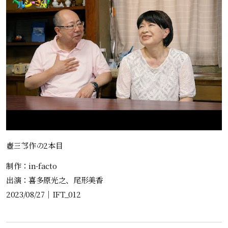
壺三部作の2本目
制作：in-facto
出演：喜多原光之、尾形美香
2023/08/27
｜
IFT_012