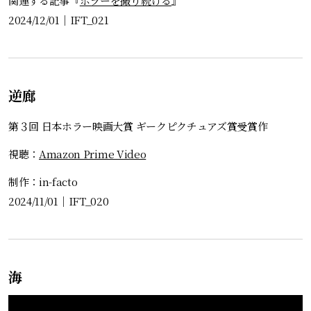
関連する記事『
ホラーを撮り続ける
』
2024/12/01
｜
IFT_021
逆廊
第３回 日本ホラー映画大賞 ギークピクチュアズ賞受賞作
視聴：
Amazon Prime Video
制作：in-facto
2024/11/01
｜
IFT_020
海