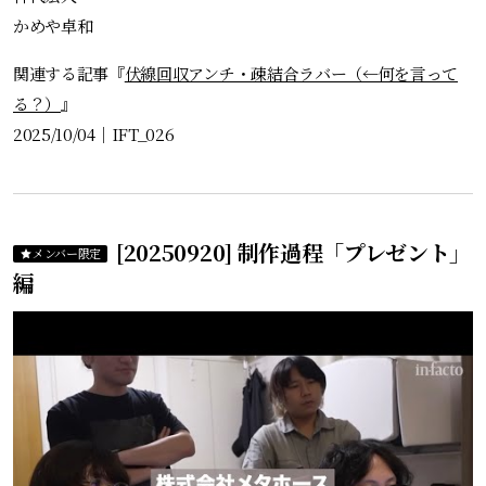
かめや卓和
関連する記事『
伏線回収アンチ・疎結合ラバー（←何を言って
る？）
』
2025/10/04
｜
IFT_026
[20250920] 制作過程「プレゼント」
メンバー限定
編