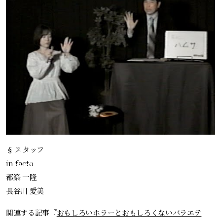
§ スタッフ
in-facto
都築 一隆
長谷川 愛美
関連する記事『
おもしろいホラーとおもしろくないバラエテ