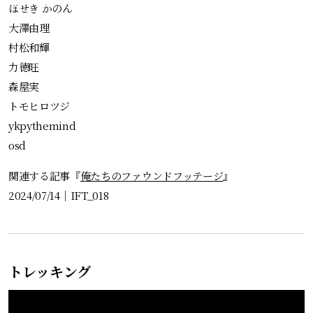
ほせき かのん
大澤由理
村松和輝
力徳旺
森屋実
トモヒロツジ
ykpythemind
osd
関連する記事『
俺たちのファウンドフッテージ
』
2024/07/14
｜
IFT_018
トレッキング