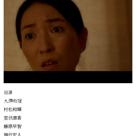
出演
大澤由理
村松和輝
室伏凛香
藤原早智
神代宏人