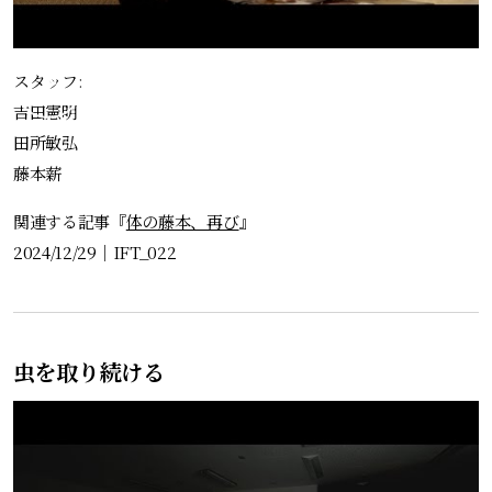
スタッフ:
吉田憲明
田所敏弘
藤本薪
関連する記事『
体の藤本、再び
』
2024/12/29
｜
IFT_022
虫を取り続ける