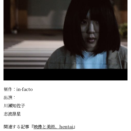
制作：in-facto
出演：
川瀬知佐子
志波昴星
関連する記事『
映像と美術、hentai
』